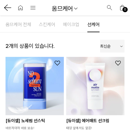
옴므케어
0
옴므케어 전체
스킨케어
메이크업
선케어
2
개의 상품이 있습니다.
사항
[듀이셀] 노세범 선스틱
[듀이셀] 에어매트 선크림
바르자마자 바로 보송!
태양 앞에서도 말끔!