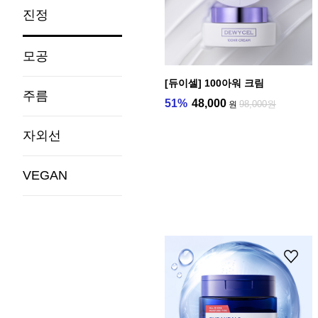
진정
모공
[듀이셀] 100아워 크림
주름
51%
48,000
98,000원
원
자외선
VEGAN