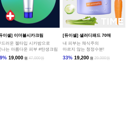
[듀이셀] 이더블시카크림
[듀이셀] 샐러디패드 70매
부드러운 젤타입 시카밤으로
내 피부는 채식주의
빛나는 아름다운 피부 #탄생크림
마르지 않는 청정수분!
59%
19,000
33%
19,200
47,000원
29,000원
원
원