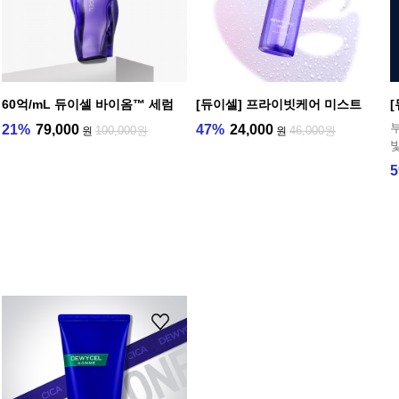
60억/mL 듀이셀 바이옴™ 세럼
[듀이셀] 프라이빗케어 미스트
21%
79,000
47%
24,000
100,000원
46,000원
원
원