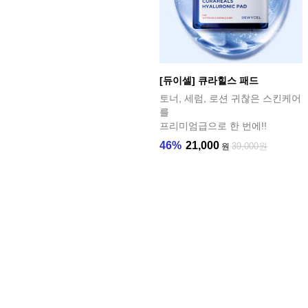
[듀이셀] 큐라힐스 패드
토너, 세럼, 로션 귀찮은 스킨케어
를
프리미엄급으로 한 번에!!
46%
21,000
39,000원
원