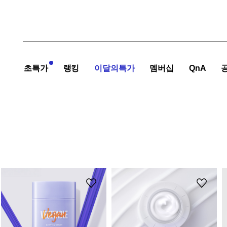
초특가
랭킹
이달의특가
멤버십
QnA