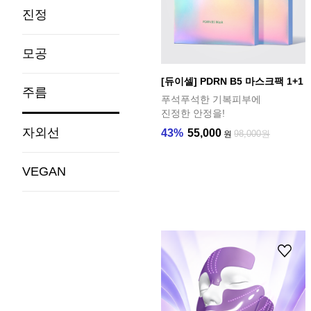
진정
모공
[듀이셀] PDRN B5 마스크팩 1+1
주름
푸석푸석한 기복피부에
진정한 안정을!
자외선
43%
55,000
98,000원
원
VEGAN