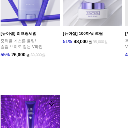
[듀이셀] 리프링세럼
[듀이셀] 100아워 크림
중력을 거스른 롤링!
51%
48,000
98,000원
원
슬림 브이로 잡는 V라인
55%
26,000
59,000원
원